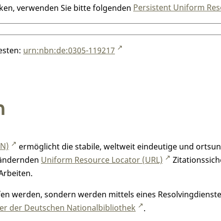
nken, verwenden Sie bitte folgenden
Persistent Uniform Res
testen:
urn:nbn:de:0305-119217
n
RN)
ermöglicht die stabile, weltweit eindeutige und orts
h ändernden
Uniform Resource Locator (URL)
Zitationssich
Arbeiten.
n werden, sondern werden mittels eines Resolvingdienstes
r der Deutschen Nationalbibliothek
.