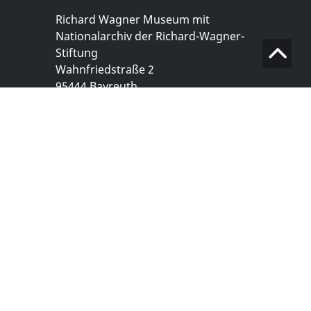
Richard Wagner Museum mit
Nationalarchiv der Richard-Wagner-
Stiftung
Wahnfriedstraße 2
95444 Bayreuth
+ 49 921- 757 - 28 - 0
info@wagnermuseum.de
Öffnungszeiten Nationalarchiv
Montag bis Freitag
8.30 bis 12.30 Uhr
Montag bis Donnerstag
14.00 bis 16.30 Uhr