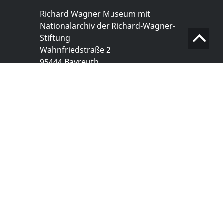
Richard Wagner Museum mit
Nationalarchiv der Richard-Wagner-
Stiftung
Wahnfriedstraße 2
95444 Bayreuth
+ 49 921- 757 - 28 - 0
info@wagnermuseum.de
Öffnungszeiten Nationalarchiv
Montag bis Freitag
8.30 bis 12.30 Uhr
Montag bis Donnerstag
14.00 bis 16.30 Uhr