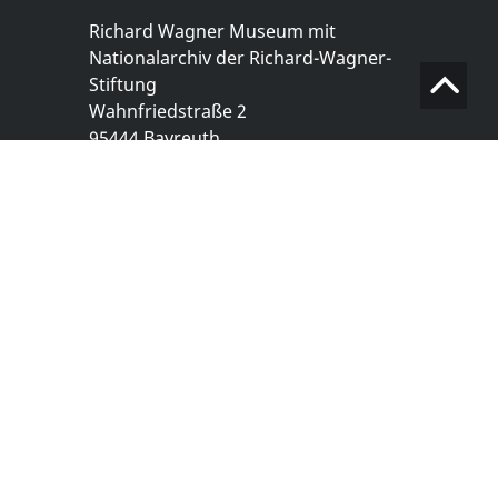
Richard Wagner Museum mit
Nationalarchiv der Richard-Wagner-
Stiftung
Wahnfriedstraße 2
95444 Bayreuth
+ 49 921- 757 - 28 - 0
info@wagnermuseum.de
Öffnungszeiten Nationalarchiv
Montag bis Freitag
8.30 bis 12.30 Uhr
Montag bis Donnerstag
14.00 bis 16.30 Uhr