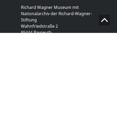
Richard Wagner Museum mit
Nationalarchiv der Richard-Wagner-
Stiftung
Wahnfriedstraße 2
95444 Bayreuth
+ 49 921- 757 - 28 - 0
info@wagnermuseum.de
Öffnungszeiten Nationalarchiv
Montag bis Freitag
8.30 bis 12.30 Uhr
Montag bis Donnerstag
14.00 bis 16.30 Uhr