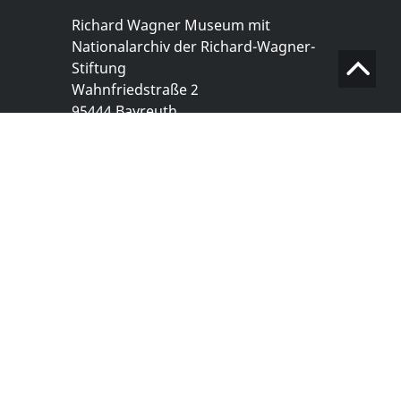
Richard Wagner Museum mit
Nationalarchiv der Richard-Wagner-
Stiftung
Wahnfriedstraße 2
95444 Bayreuth
+ 49 921- 757 - 28 - 0
info@wagnermuseum.de
Öffnungszeiten Nationalarchiv
Montag bis Freitag
8.30 bis 12.30 Uhr
Montag bis Donnerstag
14.00 bis 16.30 Uhr