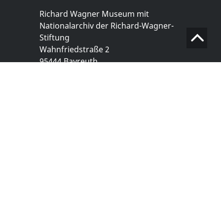
Richard Wagner Museum mit
Nationalarchiv der Richard-Wagner-
Stiftung
Wahnfriedstraße 2
95444 Bayreuth
+ 49 921- 757 - 28 - 0
info@wagnermuseum.de
Öffnungszeiten Nationalarchiv
Montag bis Freitag
8.30 bis 12.30 Uhr
Montag bis Donnerstag
14.00 bis 16.30 Uhr