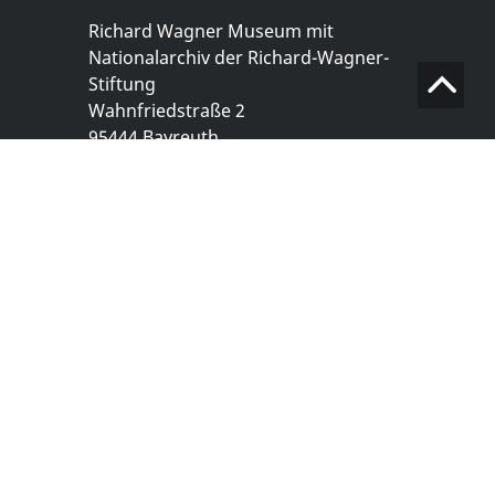
Richard Wagner Museum mit
Nationalarchiv der Richard-Wagner-
Stiftung
Wahnfriedstraße 2
95444 Bayreuth
+ 49 921- 757 - 28 - 0
info@wagnermuseum.de
Öffnungszeiten Nationalarchiv
Montag bis Freitag
8.30 bis 12.30 Uhr
Montag bis Donnerstag
14.00 bis 16.30 Uhr