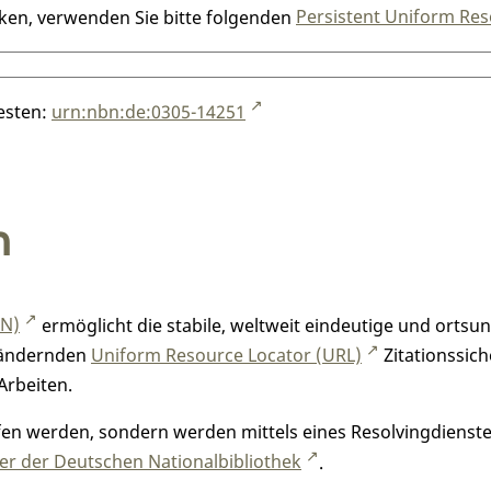
nken, verwenden Sie bitte folgenden
Persistent Uniform Res
testen:
urn:nbn:de:0305-14251
n
RN)
ermöglicht die stabile, weltweit eindeutige und orts
h ändernden
Uniform Resource Locator (URL)
Zitationssich
Arbeiten.
n werden, sondern werden mittels eines Resolvingdienstes
r der Deutschen Nationalbibliothek
.