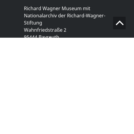
Richard Wagner Museum mit
Nationalarchiv der Richard-Wagner-
Stiftung
Wahnfriedstraße 2
95444 Bayreuth
+ 49 921- 757 - 28 - 0
info@wagnermuseum.de
Öffnungszeiten Nationalarchiv
Montag bis Freitag
8.30 bis 12.30 Uhr
Montag bis Donnerstag
14.00 bis 16.30 Uhr