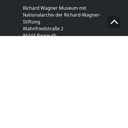
Richard Wagner Museum mit
Nationalarchiv der Richard-Wagner-
Stiftung
Wahnfriedstraße 2
95444 Bayreuth
+ 49 921- 757 - 28 - 0
info@wagnermuseum.de
Öffnungszeiten Nationalarchiv
Montag bis Freitag
8.30 bis 12.30 Uhr
Montag bis Donnerstag
14.00 bis 16.30 Uhr