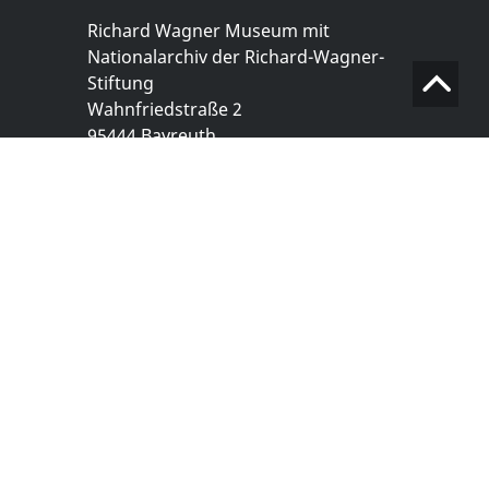
Richard Wagner Museum mit
Nationalarchiv der Richard-Wagner-
Stiftung
Wahnfriedstraße 2
95444 Bayreuth
+ 49 921- 757 - 28 - 0
info@wagnermuseum.de
Öffnungszeiten Nationalarchiv
Montag bis Freitag
8.30 bis 12.30 Uhr
Montag bis Donnerstag
14.00 bis 16.30 Uhr