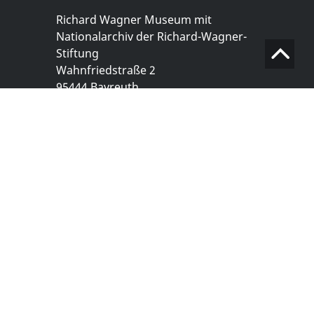
Richard Wagner Museum mit
Nationalarchiv der Richard-Wagner-
Stiftung
Wahnfriedstraße 2
95444 Bayreuth
+ 49 921- 757 - 28 - 0
info@wagnermuseum.de
Öffnungszeiten Nationalarchiv
Montag bis Freitag
8.30 bis 12.30 Uhr
Montag bis Donnerstag
14.00 bis 16.30 Uhr