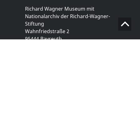
Richard Wagner Museum mit
Nationalarchiv der Richard-Wagner-
Stiftung
Wahnfriedstraße 2
95444 Bayreuth
+ 49 921- 757 - 28 - 0
info@wagnermuseum.de
Öffnungszeiten Nationalarchiv
Montag bis Freitag
8.30 bis 12.30 Uhr
Montag bis Donnerstag
14.00 bis 16.30 Uhr