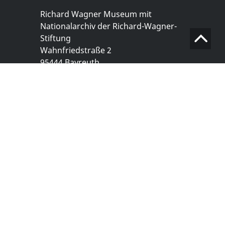
Richard Wagner Museum mit
Nationalarchiv der Richard-Wagner-
Stiftung
Wahnfriedstraße 2
95444 Bayreuth
+ 49 921- 757 - 28 - 0
info@wagnermuseum.de
Öffnungszeiten Nationalarchiv
Montag bis Freitag
8.30 bis 12.30 Uhr
Montag bis Donnerstag
14.00 bis 16.30 Uhr