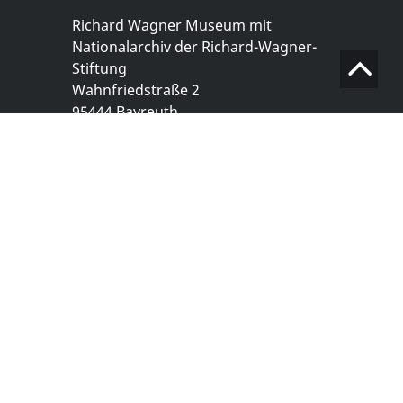
Richard Wagner Museum mit
Nationalarchiv der Richard-Wagner-
Stiftung
Wahnfriedstraße 2
95444 Bayreuth
+ 49 921- 757 - 28 - 0
info@wagnermuseum.de
Öffnungszeiten Nationalarchiv
Montag bis Freitag
8.30 bis 12.30 Uhr
Montag bis Donnerstag
14.00 bis 16.30 Uhr