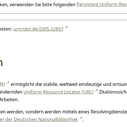
nken, verwenden Sie bitte folgenden
Persistent Uniform Res
testen:
urn:nbn:de:0305-22857
n
RN)
ermöglicht die stabile, weltweit eindeutige und orts
h ändernden
Uniform Resource Locator (URL)
Zitationssich
Arbeiten.
n werden, sondern werden mittels eines Resolvingdienstes
r der Deutschen Nationalbibliothek
.