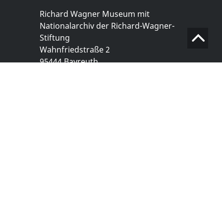
Richard Wagner Museum mit
Nationalarchiv der Richard-Wagner-
Stiftung
Wahnfriedstraße 2
95444 Bayreuth
+ 49 921- 757 - 28 - 0
info@wagnermuseum.de
Öffnungszeiten Nationalarchiv
Montag bis Freitag
8.30 bis 12.30 Uhr
Montag bis Donnerstag
14.00 bis 16.30 Uhr