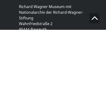
Richard Wagner Museum mit
Nationalarchiv der Richard-Wagner-
Stiftung
Wahnfriedstraße 2
95444 Bayreuth
+ 49 921- 757 - 28 - 0
info@wagnermuseum.de
Öffnungszeiten Nationalarchiv
Montag bis Freitag
8.30 bis 12.30 Uhr
Montag bis Donnerstag
14.00 bis 16.30 Uhr