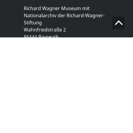
Richard Wagner Museum mit
Nationalarchiv der Richard-Wagner-
Stiftung
Wahnfriedstraße 2
95444 Bayreuth
+ 49 921- 757 - 28 - 0
info@wagnermuseum.de
Öffnungszeiten Nationalarchiv
Montag bis Freitag
8.30 bis 12.30 Uhr
Montag bis Donnerstag
14.00 bis 16.30 Uhr