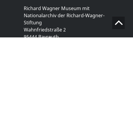
Richard Wagner Museum mit
Nationalarchiv der Richard-Wagner-
Stiftung
Wahnfriedstraße 2
95444 Bayreuth
+ 49 921- 757 - 28 - 0
info@wagnermuseum.de
Öffnungszeiten Nationalarchiv
Montag bis Freitag
8.30 bis 12.30 Uhr
Montag bis Donnerstag
14.00 bis 16.30 Uhr