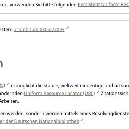
nken, verwenden Sie bitte folgenden
Persistent Uniform Res
testen:
urn:nbn:de:0305-27093
n
RN)
ermöglicht die stabile, weltweit eindeutige und orts
h ändernden
Uniform Resource Locator (URL)
Zitationssich
Arbeiten.
n werden, sondern werden mittels eines Resolvingdienstes
r der Deutschen Nationalbibliothek
.