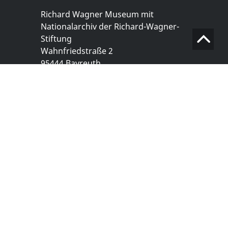
Richard Wagner Museum mit
Nationalarchiv der Richard-Wagner-
Stiftung
Wahnfriedstraße 2
95444 Bayreuth
+ 49 921- 757 - 28 - 0
info@wagnermuseum.de
Öffnungszeiten Nationalarchiv
Montag bis Freitag
8.30 bis 12.30 Uhr
Montag bis Donnerstag
14.00 bis 16.30 Uhr