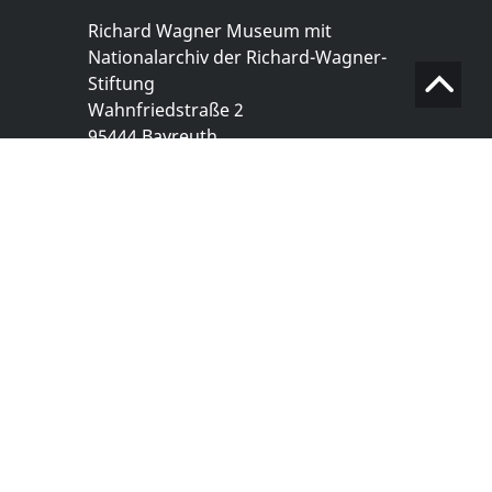
Richard Wagner Museum mit
Nationalarchiv der Richard-Wagner-
Stiftung
Wahnfriedstraße 2
95444 Bayreuth
+ 49 921- 757 - 28 - 0
info@wagnermuseum.de
Öffnungszeiten Nationalarchiv
Montag bis Freitag
8.30 bis 12.30 Uhr
Montag bis Donnerstag
14.00 bis 16.30 Uhr