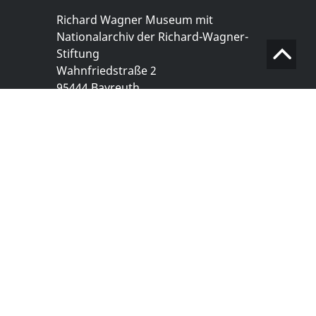
Richard Wagner Museum mit
Nationalarchiv der Richard-Wagner-
Stiftung
Wahnfriedstraße 2
95444 Bayreuth
+ 49 921- 757 - 28 - 0
info@wagnermuseum.de
Öffnungszeiten Nationalarchiv
Montag bis Freitag
8.30 bis 12.30 Uhr
Montag bis Donnerstag
14.00 bis 16.30 Uhr