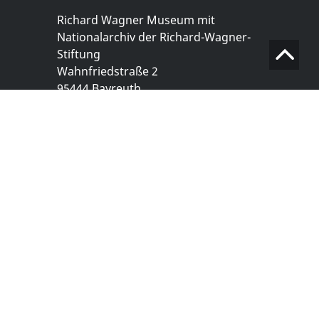
Richard Wagner Museum mit
Nationalarchiv der Richard-Wagner-
Stiftung
Wahnfriedstraße 2
95444 Bayreuth
+ 49 921- 757 - 28 - 0
info@wagnermuseum.de
Öffnungszeiten Nationalarchiv
Montag bis Freitag
8.30 bis 12.30 Uhr
Montag bis Donnerstag
14.00 bis 16.30 Uhr