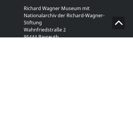
Richard Wagner Museum mit
Nationalarchiv der Richard-Wagner-
Stiftung
Wahnfriedstraße 2
95444 Bayreuth
+ 49 921- 757 - 28 - 0
info@wagnermuseum.de
Öffnungszeiten Nationalarchiv
Montag bis Freitag
8.30 bis 12.30 Uhr
Montag bis Donnerstag
14.00 bis 16.30 Uhr