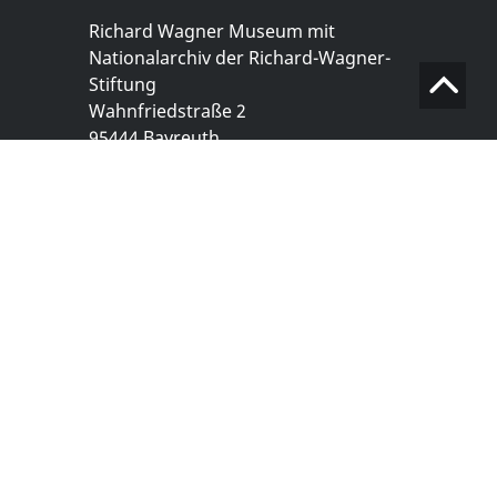
Richard Wagner Museum mit
Nationalarchiv der Richard-Wagner-
Stiftung
Wahnfriedstraße 2
95444 Bayreuth
+ 49 921- 757 - 28 - 0
info@wagnermuseum.de
Öffnungszeiten Nationalarchiv
Montag bis Freitag
8.30 bis 12.30 Uhr
Montag bis Donnerstag
14.00 bis 16.30 Uhr