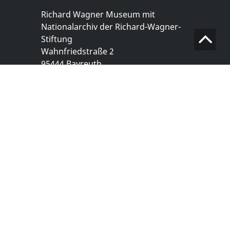
Richard Wagner Museum mit
Nationalarchiv der Richard-Wagner-
Stiftung
Wahnfriedstraße 2
95444 Bayreuth
+ 49 921- 757 - 28 - 0
info@wagnermuseum.de
Öffnungszeiten Nationalarchiv
Montag bis Freitag
8.30 bis 12.30 Uhr
Montag bis Donnerstag
14.00 bis 16.30 Uhr