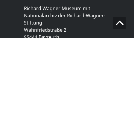
Richard Wagner Museum mit
Nationalarchiv der Richard-Wagner-
Stiftung
Wahnfriedstraße 2
95444 Bayreuth
+ 49 921- 757 - 28 - 0
info@wagnermuseum.de
Öffnungszeiten Nationalarchiv
Montag bis Freitag
8.30 bis 12.30 Uhr
Montag bis Donnerstag
14.00 bis 16.30 Uhr