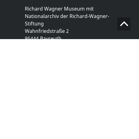
Richard Wagner Museum mit
Nationalarchiv der Richard-Wagner-
Stiftung
Wahnfriedstraße 2
95444 Bayreuth
+ 49 921- 757 - 28 - 0
info@wagnermuseum.de
Öffnungszeiten Nationalarchiv
Montag bis Freitag
8.30 bis 12.30 Uhr
Montag bis Donnerstag
14.00 bis 16.30 Uhr