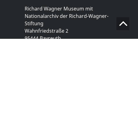
Richard Wagner Museum mit
Nationalarchiv der Richard-Wagner-
Stiftung
Wahnfriedstraße 2
95444 Bayreuth
+ 49 921- 757 - 28 - 0
info@wagnermuseum.de
Öffnungszeiten Nationalarchiv
Montag bis Freitag
8.30 bis 12.30 Uhr
Montag bis Donnerstag
14.00 bis 16.30 Uhr