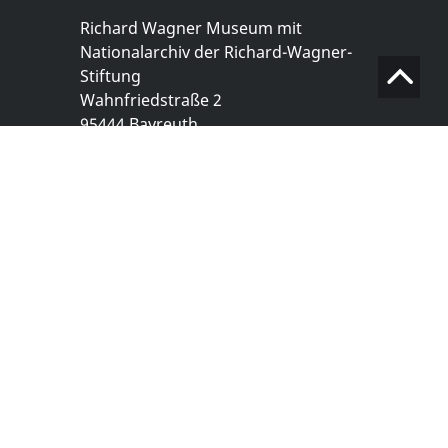
Richard Wagner Museum mit
Nationalarchiv der Richard-Wagner-
Stiftung
Wahnfriedstraße 2
95444 Bayreuth
+ 49 921- 757 - 28 - 0
info@wagnermuseum.de
Öffnungszeiten Nationalarchiv
Montag bis Freitag
8.30 bis 12.30 Uhr
Montag bis Donnerstag
14.00 bis 16.30 Uhr