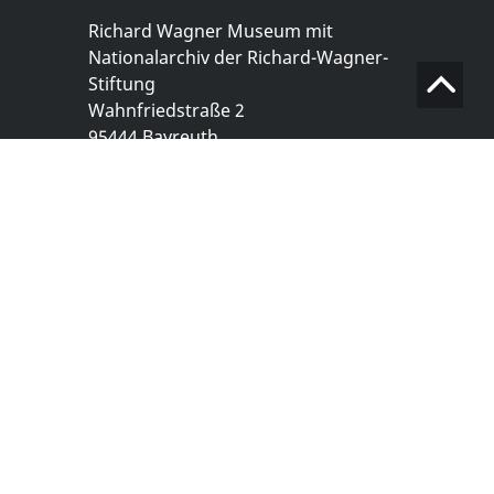
Richard Wagner Museum mit
Nationalarchiv der Richard-Wagner-
Stiftung
Wahnfriedstraße 2
95444 Bayreuth
+ 49 921- 757 - 28 - 0
info@wagnermuseum.de
Öffnungszeiten Nationalarchiv
Montag bis Freitag
8.30 bis 12.30 Uhr
Montag bis Donnerstag
14.00 bis 16.30 Uhr