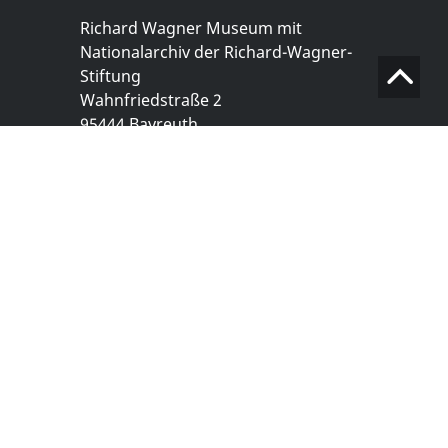
Richard Wagner Museum mit
Nationalarchiv der Richard-Wagner-
Stiftung
Wahnfriedstraße 2
95444 Bayreuth
+ 49 921- 757 - 28 - 0
info@wagnermuseum.de
Öffnungszeiten Nationalarchiv
Montag bis Freitag
8.30 bis 12.30 Uhr
Montag bis Donnerstag
14.00 bis 16.30 Uhr