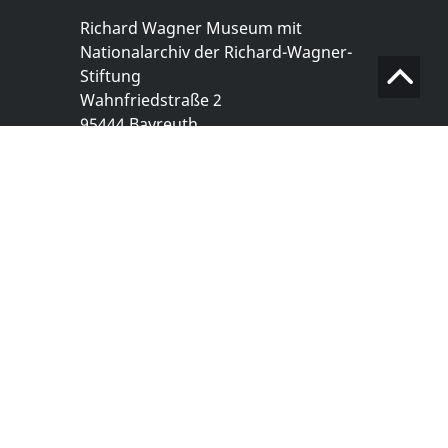
Richard Wagner Museum mit
Nationalarchiv der Richard-Wagner-
Stiftung
Wahnfriedstraße 2
95444 Bayreuth
+ 49 921- 757 - 28 - 0
info@wagnermuseum.de
Öffnungszeiten Nationalarchiv
Montag bis Freitag
8.30 bis 12.30 Uhr
Montag bis Donnerstag
14.00 bis 16.30 Uhr