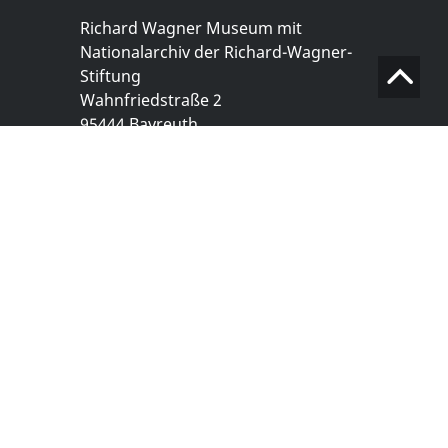
Richard Wagner Museum mit
Nationalarchiv der Richard-Wagner-
Stiftung
Wahnfriedstraße 2
95444 Bayreuth
+ 49 921- 757 - 28 - 0
info@wagnermuseum.de
Öffnungszeiten Nationalarchiv
Montag bis Freitag
8.30 bis 12.30 Uhr
Montag bis Donnerstag
14.00 bis 16.30 Uhr