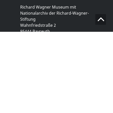
Richard Wagner Museum mit
Nationalarchiv der Richard-Wagner-
Stiftung
Wahnfriedstraße 2
95444 Bayreuth
+ 49 921- 757 - 28 - 0
info@wagnermuseum.de
Öffnungszeiten Nationalarchiv
Montag bis Freitag
8.30 bis 12.30 Uhr
Montag bis Donnerstag
14.00 bis 16.30 Uhr