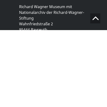
Richard Wagner Museum mit
Nationalarchiv der Richard-Wagner-
Stiftung
Wahnfriedstraße 2
95444 Bayreuth
+ 49 921- 757 - 28 - 0
info@wagnermuseum.de
Öffnungszeiten Nationalarchiv
Montag bis Freitag
8.30 bis 12.30 Uhr
Montag bis Donnerstag
14.00 bis 16.30 Uhr