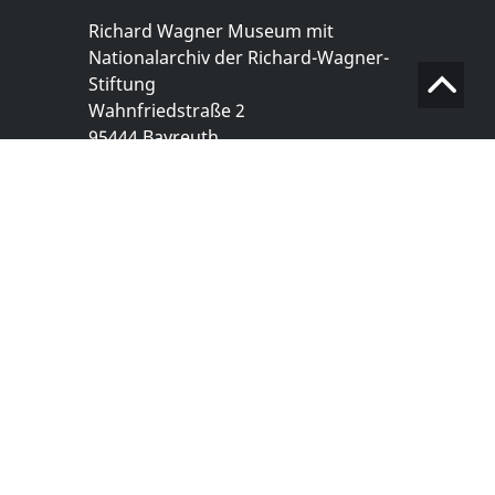
Richard Wagner Museum mit
Nationalarchiv der Richard-Wagner-
Stiftung
Wahnfriedstraße 2
95444 Bayreuth
+ 49 921- 757 - 28 - 0
info@wagnermuseum.de
Öffnungszeiten Nationalarchiv
Montag bis Freitag
8.30 bis 12.30 Uhr
Montag bis Donnerstag
14.00 bis 16.30 Uhr