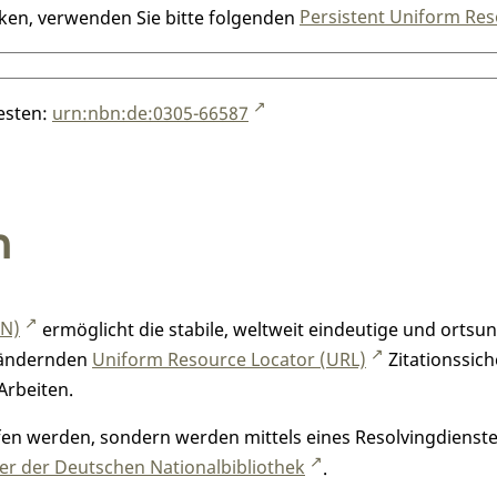
nken, verwenden Sie bitte folgenden
Persistent Uniform Res
testen:
urn:nbn:de:0305-66587
n
RN)
ermöglicht die stabile, weltweit eindeutige und orts
h ändernden
Uniform Resource Locator (URL)
Zitationssich
Arbeiten.
n werden, sondern werden mittels eines Resolvingdienstes
r der Deutschen Nationalbibliothek
.