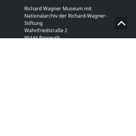
Richard Wagner Museum mit
Nationalarchiv der Richard-Wagner-
Stiftung
Wahnfriedstraße 2
95444 Bayreuth
+ 49 921- 757 - 28 - 0
info@wagnermuseum.de
Öffnungszeiten Nationalarchiv
Montag bis Freitag
8.30 bis 12.30 Uhr
Montag bis Donnerstag
14.00 bis 16.30 Uhr