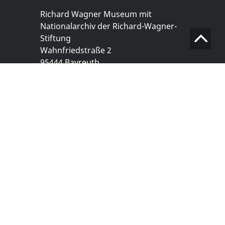
Richard Wagner Museum mit
Nationalarchiv der Richard-Wagner-
Stiftung
Wahnfriedstraße 2
95444 Bayreuth
+ 49 921- 757 - 28 - 0
info@wagnermuseum.de
Öffnungszeiten Nationalarchiv
Montag bis Freitag
8.30 bis 12.30 Uhr
Montag bis Donnerstag
14.00 bis 16.30 Uhr