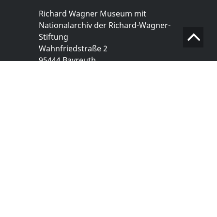
Richard Wagner Museum mit
Nationalarchiv der Richard-Wagner-
Stiftung
Wahnfriedstraße 2
95444 Bayreuth
+ 49 921- 757 - 28 - 0
info@wagnermuseum.de
Öffnungszeiten Nationalarchiv
Montag bis Freitag
8.30 bis 12.30 Uhr
Montag bis Donnerstag
14.00 bis 16.30 Uhr