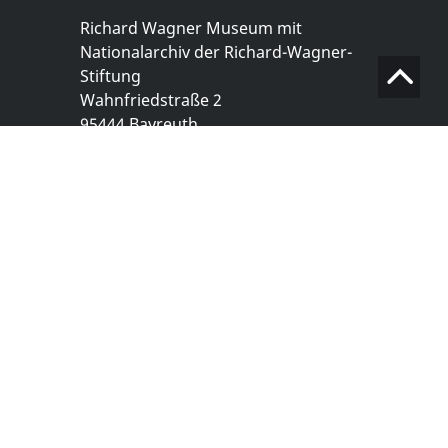
Richard Wagner Museum mit
Nationalarchiv der Richard-Wagner-
Stiftung
Wahnfriedstraße 2
95444 Bayreuth
+ 49 921- 757 - 28 - 0
info@wagnermuseum.de
Öffnungszeiten Nationalarchiv
Montag bis Freitag
8.30 bis 12.30 Uhr
Montag bis Donnerstag
14.00 bis 16.30 Uhr