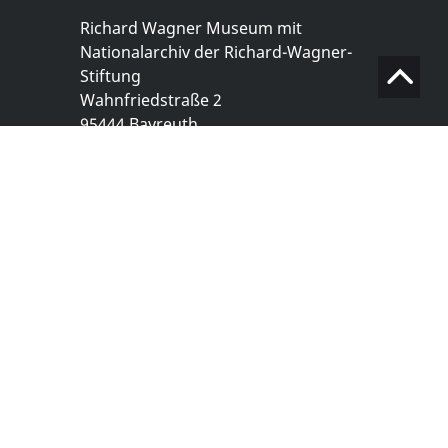
Richard Wagner Museum mit
Nationalarchiv der Richard-Wagner-
Stiftung
Wahnfriedstraße 2
95444 Bayreuth
+ 49 921- 757 - 28 - 0
info@wagnermuseum.de
Öffnungszeiten Nationalarchiv
Montag bis Freitag
8.30 bis 12.30 Uhr
Montag bis Donnerstag
14.00 bis 16.30 Uhr