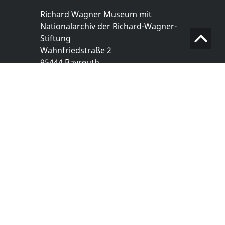
Richard Wagner Museum mit
Nationalarchiv der Richard-Wagner-
Stiftung
Wahnfriedstraße 2
95444 Bayreuth
+ 49 921- 757 - 28 - 0
info@wagnermuseum.de
Öffnungszeiten Nationalarchiv
Montag bis Freitag
8.30 bis 12.30 Uhr
Montag bis Donnerstag
14.00 bis 16.30 Uhr