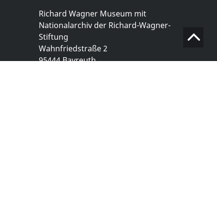
Richard Wagner Museum mit
Nationalarchiv der Richard-Wagner-
Stiftung
Wahnfriedstraße 2
95444 Bayreuth
+ 49 921- 757 - 28 - 0
info@wagnermuseum.de
Öffnungszeiten Nationalarchiv
Montag bis Freitag
8.30 bis 12.30 Uhr
Montag bis Donnerstag
14.00 bis 16.30 Uhr