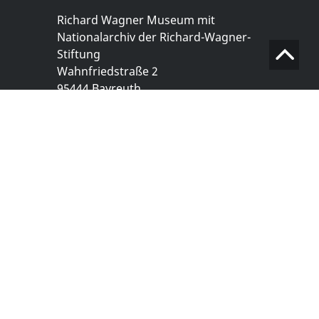
Richard Wagner Museum mit
Nationalarchiv der Richard-Wagner-
Stiftung
Wahnfriedstraße 2
95444 Bayreuth
+ 49 921- 757 - 28 - 0
info@wagnermuseum.de
Öffnungszeiten Nationalarchiv
Montag bis Freitag
8.30 bis 12.30 Uhr
Montag bis Donnerstag
14.00 bis 16.30 Uhr