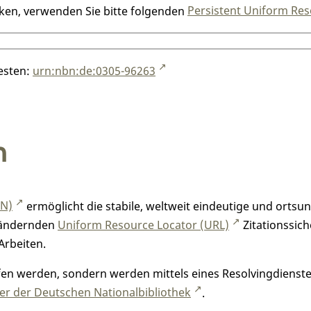
nken, verwenden Sie bitte folgenden
Persistent Uniform Res
testen:
urn:nbn:de:0305-96263
n
RN)
ermöglicht die stabile, weltweit eindeutige und orts
h ändernden
Uniform Resource Locator (URL)
Zitationssich
Arbeiten.
n werden, sondern werden mittels eines Resolvingdienstes
r der Deutschen Nationalbibliothek
.